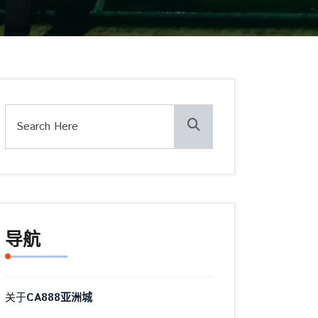
导航
关于
CA888亚洲城