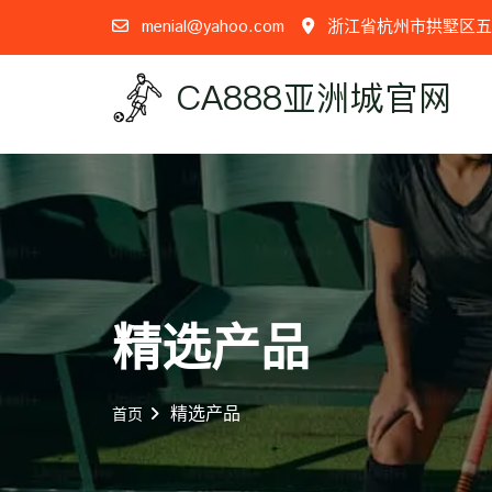
menial@yahoo.com
浙江省杭州市拱墅区五
精选产品
精选产品
首页