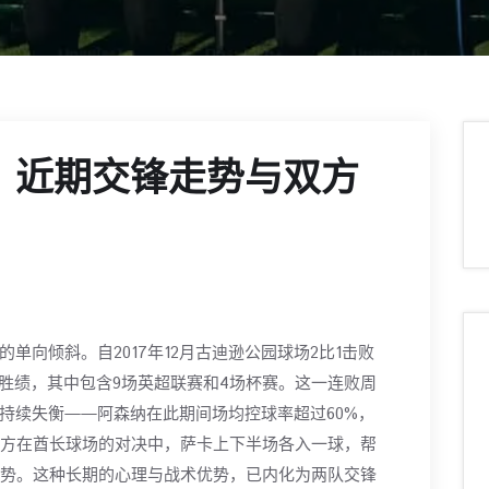
：近期交锋走势与双方
单向倾斜。自2017年12月古迪逊公园球场2比1击败
尝胜绩，其中包含9场英超联赛和4场杯赛。这一连败周
持续失衡——阿森纳在此期间场均控球率超过60%，
月双方在酋长球场的对决中，萨卡上下半场各入一球，帮
态势。这种长期的心理与战术优势，已内化为两队交锋