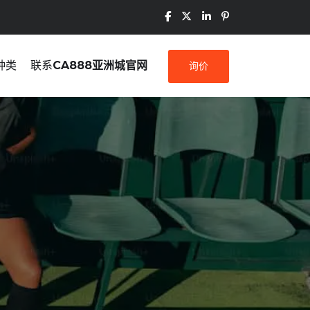
种类
联系
CA888亚洲城官网
询价