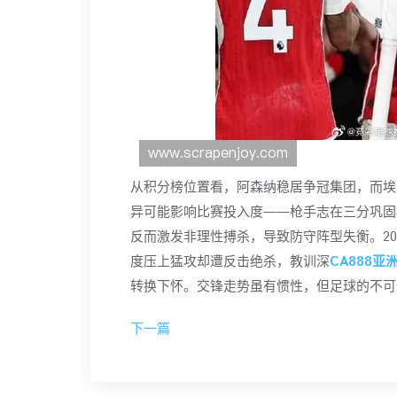
从积分榜位置看，阿森纳稳居争冠集团，而埃
异可能影响比赛投入度——枪手志在三分巩固
反而激发非理性搏杀，导致防守阵型失衡。20
度压上猛攻却遭反击绝杀，教训深
CA888亚
转换下怀。交锋走势虽有惯性，但足球的不可
下一篇