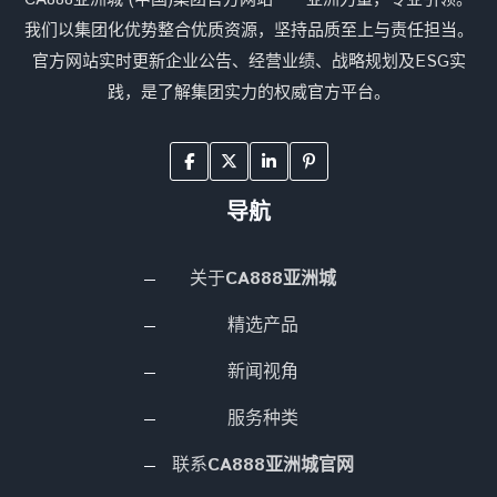
我们以集团化优势整合优质资源，坚持品质至上与责任担当。
官方网站实时更新企业公告、经营业绩、战略规划及ESG实
践，是了解集团实力的权威官方平台。
导航
关于
CA888亚洲城
精选产品
新闻视角
服务种类
联系
CA888亚洲城官网