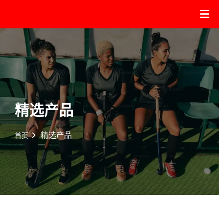
精选产品
精选产品
首页