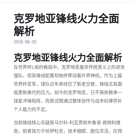
克罗地亚锋线火力全面
解析
2026-06-20
克罗地亚锋线火力全面解析
在世界杯L组的格局中，克罗地亚虽非传统意义上的进攻
强队，但其锋线配置却始终牵动着外界神经。作为上届
世界杯亚军，球队近年来经历了新老交替，锋线尤其面
临更新换代的压力。如今的克罗地亚，已不再依赖单一
球星冲锋陷阵，而是试图通过整体协作与战术纪律弥补
个人能力的不足。
当前锋线核心无疑是马尔科·利瓦贾和布鲁诺·佩特科维
奇。前者效力于哈伊杜克，技术细腻、跑位灵活，在预