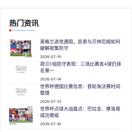
热门资讯
英格兰进攻遇阻，凯恩与贝林厄姆如何
破解密集防守
2026-07-19
荷兰F组防守表现：三场比赛丢4球仍排
名第一
2026-07-14
世界杯德国比赛信息：首轮淘汰赛时间
整理
2026-07-13
世界杯点球大战盘点：巴拉圭、摩洛哥
成功晋级
2026-07-10