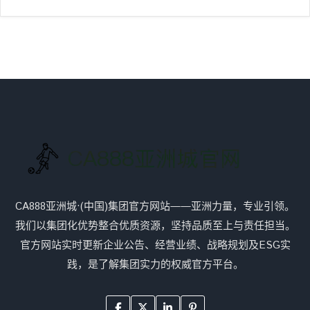
CA888亚洲城·(中国)集团官方网站——亚洲力量，专业引领。
我们以集团化优势整合优质资源，坚持品质至上与责任担当。
官方网站实时更新企业公告、经营业绩、战略规划及ESG实
践，是了解集团实力的权威官方平台。