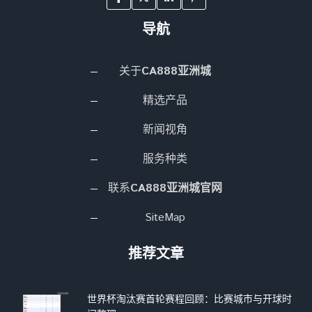
导航
关于
CA888亚洲城
精选产品
新闻视角
服务种类
联系
CA888亚洲城官网
SiteMap
推荐文章
世界杯淘汰赛首轮赛程回顾：比赛城市与开球时