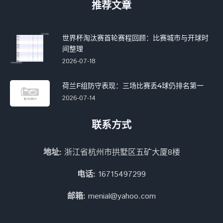
推荐文章
世界杯淘汰赛首轮赛程回顾：比赛城市与开球时
间整理
2026-07-18
荷兰F组防守表现：三场比赛丢4球仍排名第一
2026-07-14
联系方式
地址:
浙江省杭州市拱墅区五矿大厦8楼
电话:
16715497299
邮箱:
menial@yahoo.com