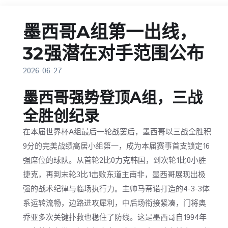
墨西哥A组第一出线，
32强潜在对手范围公布
2026-06-27
墨西哥强势登顶A组，三战
全胜创纪录
在本届世界杯A组最后一轮战罢后，墨西哥以三战全胜积
9分的完美战绩高居小组第一，成为本届赛事首支锁定16
强席位的球队。从首轮2比0力克韩国，到次轮1比0小胜
捷克，再到末轮3比1击败东道主南非，墨西哥展现出极
强的战术纪律与临场执行力。主帅马蒂诺打造的4-3-3体
系运转流畅，边路进攻犀利，中后场衔接紧凑，门将奥
乔亚多次关键扑救也稳住了防线。这是墨西哥自1994年