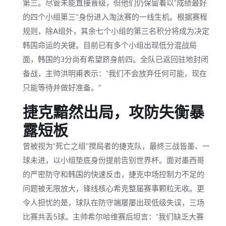
第三。尽管未能直接晋级，但他们仍保留着以“成绩最好
的四个小组第三”身份进入淘汰赛的一线生机。根据赛程
规则，除A组外，其余七个小组的第三名积分将成为决定
韩国命运的关键。目前已有多个小组出现低分混战局
面，韩国的3分尚有希望跻身前四。全队已返回驻地封闭
备战，主帅洪明甫表示：“我们不会放弃任何可能，现在
只能等待并做好准备。”
捷克黯然出局，攻防失衡暴
露短板
曾被视为“死亡之组”搅局者的捷克队，最终三战皆墨、一
球未进，以小组垫底身份提前告别世界杯。面对墨西哥
的严密防守和韩国的快速反击，捷克中场控制力不足的
问题被无限放大，锋线核心希克整届赛事颗粒无收。更
令人担忧的是，球队在防守端屡屡出现低级失误，三场
比赛共丢5球。主帅希尔哈维赛后坦言：“我们缺乏大赛