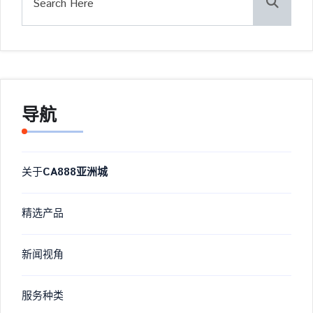
导航
关于
CA888亚洲城
精选产品
新闻视角
服务种类