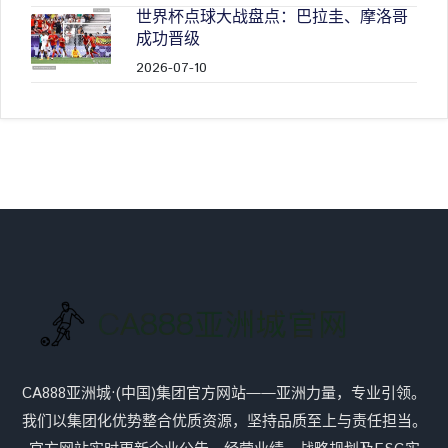
世界杯点球大战盘点：巴拉圭、摩洛哥
成功晋级
2026-07-10
CA888亚洲城·(中国)集团官方网站——亚洲力量，专业引领。
我们以集团化优势整合优质资源，坚持品质至上与责任担当。