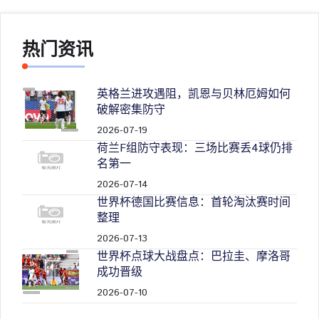
热门资讯
英格兰进攻遇阻，凯恩与贝林厄姆如何
破解密集防守
2026-07-19
荷兰F组防守表现：三场比赛丢4球仍排
名第一
2026-07-14
世界杯德国比赛信息：首轮淘汰赛时间
整理
2026-07-13
世界杯点球大战盘点：巴拉圭、摩洛哥
成功晋级
2026-07-10