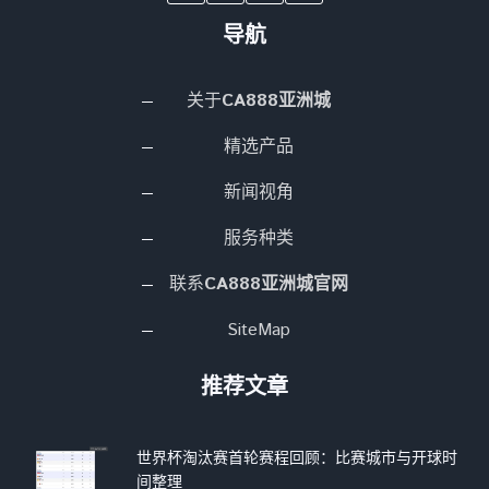
导航
关于
CA888亚洲城
精选产品
新闻视角
服务种类
联系
CA888亚洲城官网
SiteMap
推荐文章
世界杯淘汰赛首轮赛程回顾：比赛城市与开球时
间整理