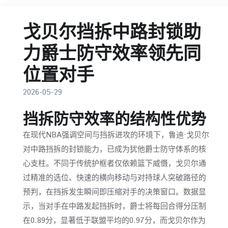
戈贝尔挡拆中路封锁助
力爵士防守效率领先同
位置对手
2026-05-29
挡拆防守效率的结构性优势
在现代NBA强调空间与挡拆进攻的环境下，鲁迪·戈贝尔
对中路挡拆的封锁能力，已成为犹他爵士防守体系的核
心支柱。不同于传统护框者仅依赖篮下威慑，戈贝尔通
过精准的选位、快速的横向移动与对持球人突破路径的
预判，在挡拆发生瞬间即压缩对手的决策窗口。数据显
示，当对手在中路发起挡拆时，爵士将每回合得分压制
在0.89分，显著低于联盟平均的0.97分，而戈贝尔作为