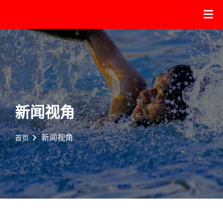
新闻视角
新闻视角
首页