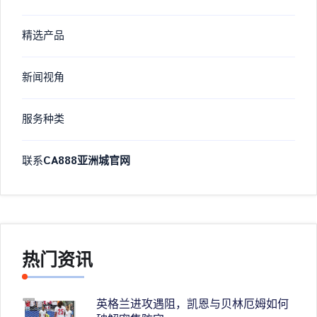
精选产品
新闻视角
服务种类
联系
CA888亚洲城官网
热门资讯
英格兰进攻遇阻，凯恩与贝林厄姆如何