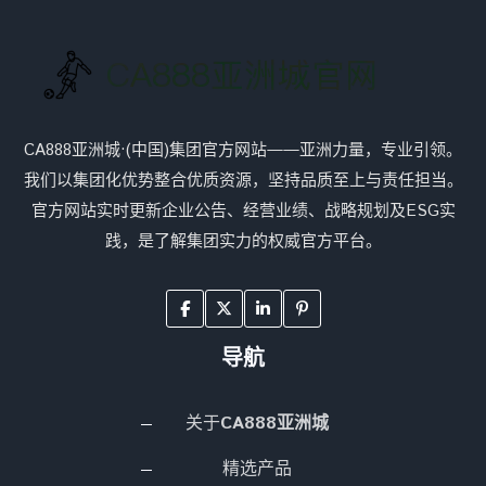
CA888亚洲城·(中国)集团官方网站——亚洲力量，专业引领。
我们以集团化优势整合优质资源，坚持品质至上与责任担当。
官方网站实时更新企业公告、经营业绩、战略规划及ESG实
践，是了解集团实力的权威官方平台。
导航
关于
CA888亚洲城
精选产品