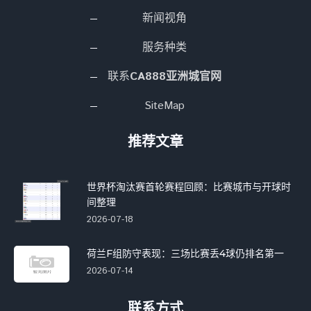
新闻视角
服务种类
联系
CA888亚洲城官网
SiteMap
推荐文章
世界杯淘汰赛首轮赛程回顾：比赛城市与开球时
间整理
2026-07-18
荷兰F组防守表现：三场比赛丢4球仍排名第一
2026-07-14
联系方式