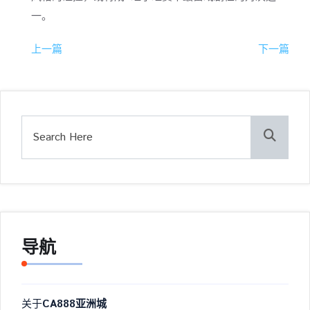
一。
上一篇
下一篇
导航
关于
CA888亚洲城