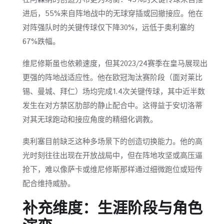
进后，55%来自阵地战中的无球穿插或回撤接应。他在
对阵强队时的关键传球仅下降30%，远低于奥利塞的
67%跌幅。
维尼修斯虽也依赖速度，但其2023/24赛季在皇马展现出
更强的阵地战适应性。他在欧冠淘汰赛阶段（面对莱比
锡、曼城、拜仁）场均完成1.4次关键传球，其中近半数
发生在对方禁区肋部的静止配合中。这得益于安切洛蒂
对其无球跑动和接应角度的精细化调教。
奥利塞目前缺乏这种多场景下的创造切换能力。他的高
光时刻往往出现在开放战局中，但在阵地攻坚或高压逼
抢下，难以像萨卡或维尼修斯那样通过细微跑位或短传
配合维持威胁。
补充维度：生涯阶段与角色