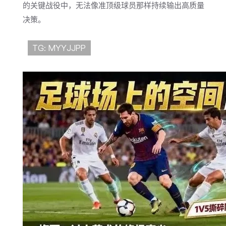
的关键战役中，无法像准顶级球员那样持续输出高质量
决策。