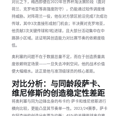
对比之下，梅西即便在2022年世界杯淘汰赛阶段（面对
荷兰、克罗地亚等高强度防守），仍能通过短传调度维
持威胁。对阵荷兰一役，他在对方禁区前沿完成7次成功
传球，其中3次直接形成射门机会；半决赛对克罗地亚，
他贡献2次关键传球和1粒进球，且大部分活动集中在中
路狭小区域。这证明其创造能力对比赛节奏的依赖度极
低。
奥利塞的问题不在于数据总量不足，而在于创造质量高
度依赖特定场景——一旦失去冲刺空间，他的战术价值
便大幅缩水。这正是他与准顶级球员的核心差距。
对比分析：与同龄段萨卡、
维尼修斯的创造稳定性差距
将奥利塞与同为边锋出身的布卡约·萨卡和维尼修斯进行
横向比较，更能凸显其节奏单一性。2023/24赛季，萨卡
在阿森纳的创造分布更为均衡：45%的关键传球来自推