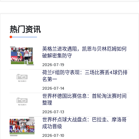
热门资讯
英格兰进攻遇阻，凯恩与贝林厄姆如何
破解密集防守
2026-07-19
荷兰F组防守表现：三场比赛丢4球仍排
名第一
2026-07-14
世界杯德国比赛信息：首轮淘汰赛时间
整理
2026-07-13
世界杯点球大战盘点：巴拉圭、摩洛哥
成功晋级
2026-07-10