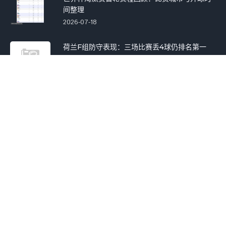
间整理
2026-07-18
荷兰F组防守表现：三场比赛丢4球仍排名第一
2026-07-14
联系方式
地址:
浙江省杭州市拱墅区五矿大厦8楼
电话:
16715497299
邮箱:
menial@yahoo.com
Copyright © 2026 - 版权所有
CA888亚洲城·(中国)集团