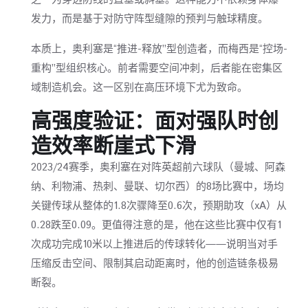
发力，而是基于对防守阵型缝隙的预判与触球精度。
本质上，奥利塞是“推进-释放”型创造者，而梅西是“控场-
重构”型组织核心。前者需要空间冲刺，后者能在密集区
域制造机会。这一区别在高压环境下尤为致命。
高强度验证：面对强队时创
造效率断崖式下滑
2023/24赛季，奥利塞在对阵英超前六球队（曼城、阿森
纳、利物浦、热刺、曼联、切尔西）的8场比赛中，场均
关键传球从整体的1.8次骤降至0.6次，预期助攻（xA）从
0.28跌至0.09。更值得注意的是，他在这些比赛中仅有1
次成功完成10米以上推进后的传球转化——说明当对手
压缩反击空间、限制其启动距离时，他的创造链条极易
断裂。